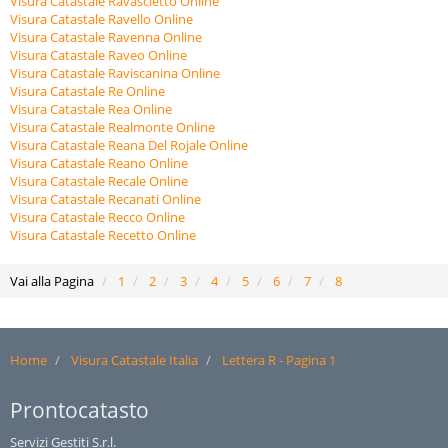
Visura Catastale Ravascletto Online
Visura Catastale Ravello Online
Visura Catastale Ravenna Online
Visura Catastale Raveo Online
Visura Catastale Raviscanina Online
Visura Catastale Re Online
Visura Catastale Rea Online
Visura Catastale Realmonte Online
Visura Catastale Reana Del Rojale Online
Visura Catastale Reano Online
Visura Catastale Recale Online
Visura Catastale Recanati Online
Visura Catastale Recco Online
Visura Catastale Recetto Online
Vai alla Pagina
1
2
3
4
5
6
7
8
Home
Visura Catastale Italia
Lettera R - Pagina 1
Prontocatasto
Servizi Gestiti S.r.l.