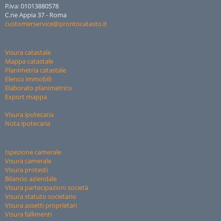
P.iva: 01013880578
C.ne Appia 37 - Roma
customerservice@prontocatasto.it
Visura catastale
Mappa catastale
Planimetria catastale
Elenco immobili
Elaborato planimetrico
Export mappa
Visura ipotecaria
Nota ipotecaria
Ispezione camerale
Visura camerale
Visura protesti
Bilancio aziendale
Visura partecipazioni società
Visura statuto societario
Visura assetti proprietari
Visura fallimenti