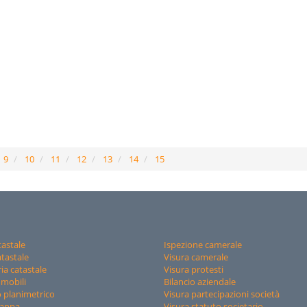
9
10
11
12
13
14
15
tastale
Ispezione camerale
tastale
Visura camerale
ia catastale
Visura protesti
mmobili
Bilancio aziendale
 planimetrico
Visura partecipazioni società
mappa
Visura statuto societario