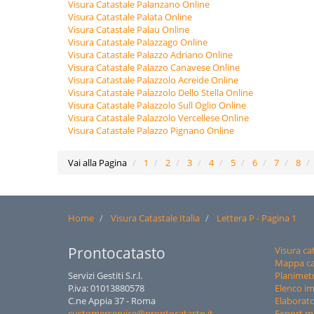
Visura Catastale Palanzano Online
Visura Catastale Palata Online
Visura Catastale Palau Online
Visura Catastale Palazzago Online
Visura Catastale Palazzo Adriano Online
Visura Catastale Palazzo Canavese Online
Visura Catastale Palazzolo Acreide Online
Visura Catastale Palazzolo Dello Stella Online
Visura Catastale Palazzolo Sull Oglio Online
Visura Catastale Palazzolo Vercellese Online
Visura Catastale Palazzo Pignano Online
Vai alla Pagina
1
2
3
4
5
6
7
8
Home
Visura Catastale Italia
Lettera P - Pagina 1
Prontocatasto
Visura ca
Mappa ca
Servizi Gestiti S.r.l.
Planimetr
P.iva: 01013880578
Elenco i
C.ne Appia 37 - Roma
Elaborato
customerservice@prontocatasto.it
Export 