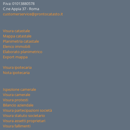
P.iva: 01013880578
C.ne Appia 37 - Roma
customerservice@prontocatasto.it
Visura catastale
Mappa catastale
Planimetria catastale
Elenco immobili
Elaborato planimetrico
Export mappa
Visura ipotecaria
Nota ipotecaria
Ispezione camerale
Visura camerale
Visura protesti
Bilancio aziendale
Visura partecipazioni società
Visura statuto societario
Visura assetti proprietari
Visura fallimenti