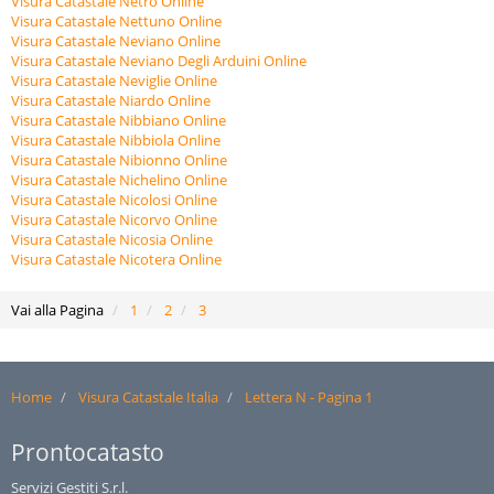
Visura Catastale Netro Online
Visura Catastale Nettuno Online
Visura Catastale Neviano Online
Visura Catastale Neviano Degli Arduini Online
Visura Catastale Neviglie Online
Visura Catastale Niardo Online
Visura Catastale Nibbiano Online
Visura Catastale Nibbiola Online
Visura Catastale Nibionno Online
Visura Catastale Nichelino Online
Visura Catastale Nicolosi Online
Visura Catastale Nicorvo Online
Visura Catastale Nicosia Online
Visura Catastale Nicotera Online
Vai alla Pagina
1
2
3
Home
Visura Catastale Italia
Lettera N - Pagina 1
Prontocatasto
Servizi Gestiti S.r.l.