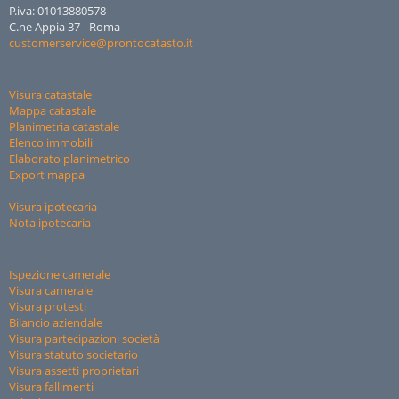
P.iva: 01013880578
C.ne Appia 37 - Roma
customerservice@prontocatasto.it
Visura catastale
Mappa catastale
Planimetria catastale
Elenco immobili
Elaborato planimetrico
Export mappa
Visura ipotecaria
Nota ipotecaria
Ispezione camerale
Visura camerale
Visura protesti
Bilancio aziendale
Visura partecipazioni società
Visura statuto societario
Visura assetti proprietari
Visura fallimenti