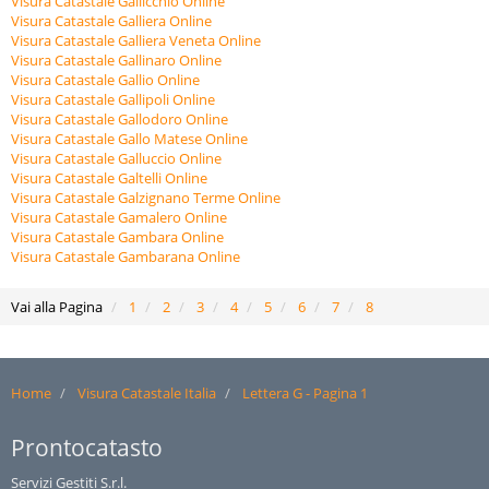
Visura Catastale Gallicchio Online
Visura Catastale Galliera Online
Visura Catastale Galliera Veneta Online
Visura Catastale Gallinaro Online
Visura Catastale Gallio Online
Visura Catastale Gallipoli Online
Visura Catastale Gallodoro Online
Visura Catastale Gallo Matese Online
Visura Catastale Galluccio Online
Visura Catastale Galtelli Online
Visura Catastale Galzignano Terme Online
Visura Catastale Gamalero Online
Visura Catastale Gambara Online
Visura Catastale Gambarana Online
Vai alla Pagina
1
2
3
4
5
6
7
8
Home
Visura Catastale Italia
Lettera G - Pagina 1
Prontocatasto
Servizi Gestiti S.r.l.