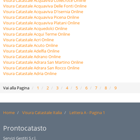
Visura Catastale Acquaviva Collecroce Online
Visura Catastale Acquaviva Delle Fonti Online
Visura Catastale Acquaviva D'Isernia Online
Visura Catastale Acquaviva Picena Online
Visura Catastale Acquaviva Platani Online
Visura Catastale Acquedolci Online
Visura Catastale Acqui Terme Online
Visura Catastale Acri Online
Visura Catastale Acuto Online
Visura Catastale Adelfia Online
Visura Catastale Adrano Online
Visura Catastale Adrara San Martino Online
Visura Catastale Adrara San Rocco Online
Visura Catastale Adria Online
Vai alla Pagina
1
2
3
4
5
6
7
8
9
Home
Visura Catastale Italia
Lettera A - Pagina 1
Prontocatasto
Servizi Gestiti S.r.l.