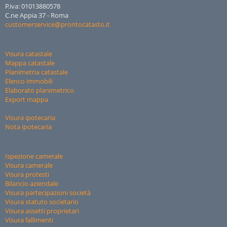
P.iva: 01013880578
C.ne Appia 37 - Roma
customerservice@prontocatasto.it
Visura catastale
Mappa catastale
Planimetria catastale
Elenco immobili
Elaborato planimetrico
Export mappa
Visura ipotecaria
Nota ipotecaria
Ispezione camerale
Visura camerale
Visura protesti
Bilancio aziendale
Visura partecipazioni società
Visura statuto societario
Visura assetti proprietari
Visura fallimenti