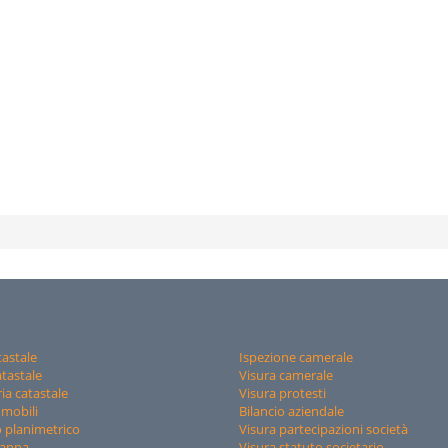
tastale
Ispezione camerale
tastale
Visura camerale
ia catastale
Visura protesti
mmobili
Bilancio aziendale
 planimetrico
Visura partecipazioni società
mappa
Visura statuto societario