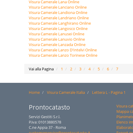
Visura Camerale Lana Online
Visura Camerale Lanciano Online
Visura Camerale Landiona Online
Visura Camerale Landriano Online
Visura Camerale Langhirano Online
Visura Camerale Langosco Online
Visura Camerale Lanusei Online
Visura Camerale Lanuvio Online
Visura Camerale Lanzada Online
Visura Camerale Lanzo D'Intelvi Online
Visura Camerale Lanzo Torinese Online
Vai alla Pagina
1
2
3
4
5
6
7
Home
Visura Camerale Italia
Lettera L - Pagina 1
Prontocatasto
Visura ca
Mappa ca
Servizi Gestiti S.r.l.
Planimetr
P.iva: 01013880578
Elenco i
C.ne Appia 37 - Roma
Elaborato
customerservice@prontocatasto.it
Export 