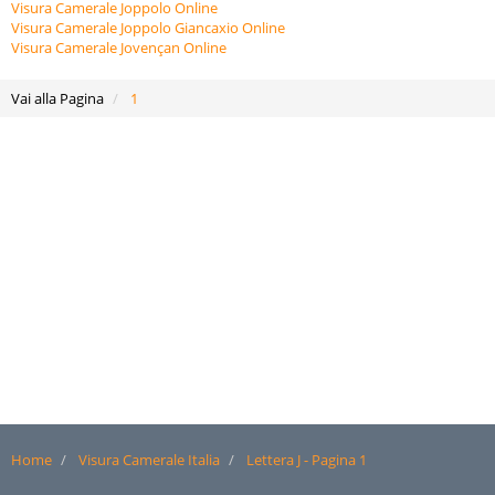
Visura Camerale Joppolo Online
Visura Camerale Joppolo Giancaxio Online
Visura Camerale Jovençan Online
Vai alla Pagina
1
Home
Visura Camerale Italia
Lettera J - Pagina 1