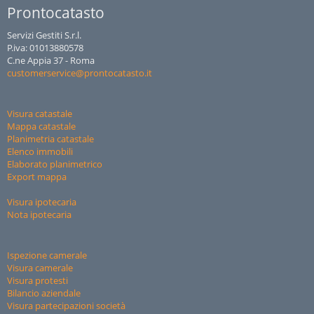
Prontocatasto
Servizi Gestiti S.r.l.
P.iva: 01013880578
C.ne Appia 37 - Roma
customerservice@prontocatasto.it
Visura catastale
Mappa catastale
Planimetria catastale
Elenco immobili
Elaborato planimetrico
Export mappa
Visura ipotecaria
Nota ipotecaria
Ispezione camerale
Visura camerale
Visura protesti
Bilancio aziendale
Visura partecipazioni società