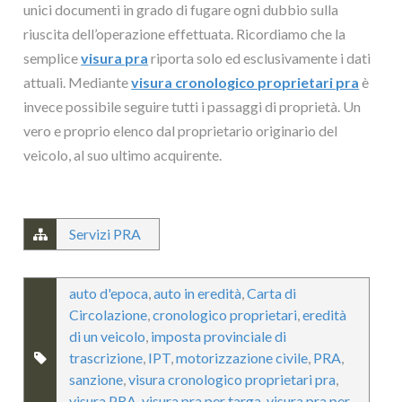
unici documenti in grado di fugare ogni dubbio sulla
riuscita dell’operazione effettuata. Ricordiamo che la
semplice
visura pra
riporta solo ed esclusivamente i dati
attuali. Mediante
visura cronologico proprietari pra
è
invece possibile seguire tutti i passaggi di proprietà. Un
vero e proprio elenco dal proprietario originario del
veicolo, al suo ultimo acquirente.
Servizi PRA
auto d'epoca
,
auto in eredità
,
Carta di
Circolazione
,
cronologico proprietari
,
eredità
di un veicolo
,
imposta provinciale di
trascrizione
,
IPT
,
motorizzazione civile
,
PRA
,
sanzione
,
visura cronologico proprietari pra
,
visura PRA
,
visura pra per targa
,
visura pra per