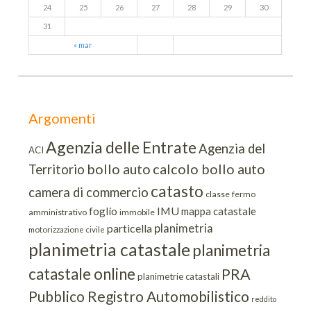
24
25
26
27
28
29
30
31
« mar
Argomenti
Agenzia delle Entrate
Agenzia del
ACI
bollo auto
calcolo bollo auto
Territorio
catasto
camera di commercio
classe
fermo
IMU
foglio
mappa catastale
amministrativo
immobile
planimetria
particella
motorizzazione civile
planimetria catastale
planimetria
catastale online
PRA
planimetrie catastali
Pubblico Registro Automobilistico
reddito