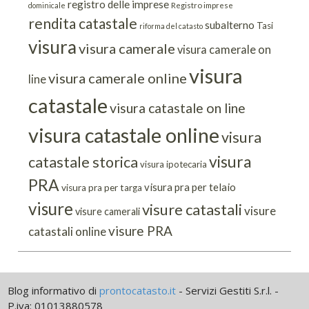
registro delle imprese
dominicale
Registro imprese
rendita catastale
subalterno
Tasi
riforma del catasto
visura
visura camerale
visura camerale on
visura
visura camerale online
line
catastale
visura catastale on line
visura catastale online
visura
visura
catastale storica
visura ipotecaria
PRA
visura pra per telaio
visura pra per targa
visure
visure catastali
visure
visure camerali
visure PRA
catastali online
Blog informativo di
prontocatasto.it
- Servizi Gestiti S.r.l. -
P.iva: 01013880578