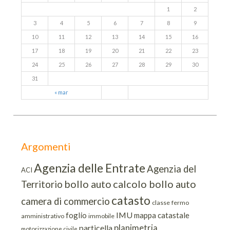
1
2
3
4
5
6
7
8
9
10
11
12
13
14
15
16
17
18
19
20
21
22
23
24
25
26
27
28
29
30
31
« mar
Argomenti
Agenzia delle Entrate
Agenzia del
ACI
bollo auto
calcolo bollo auto
Territorio
catasto
camera di commercio
classe
fermo
IMU
foglio
mappa catastale
amministrativo
immobile
planimetria
particella
motorizzazione civile