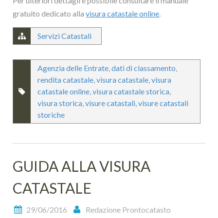
Per ulteriori dettagli è possibile consultare il manuale
gratuito dedicato alla
visura catastale online
.
Servizi Catastali
Agenzia delle Entrate
,
dati di classamento
,
rendita catastale
,
visura catastale
,
visura
catastale online
,
visura catastale storica
,
visura storica
,
visure catastali
,
visure catastali
storiche
GUIDA ALLA VISURA
CATASTALE
29/06/2016
Redazione Prontocatasto