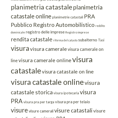
planimetria catastale
planimetria
catastale online
PRA
planimetrie catastali
Pubblico Registro Automobilistico
reddito
registro delle imprese
dominicale
Registro imprese
rendita catastale
subalterno
Tasi
riforma del catasto
visura
visura camerale
visura camerale on
visura
visura camerale online
line
catastale
visura catastale on line
visura catastale online
visura
visura
catastale storica
visura ipotecaria
PRA
visura pra per telaio
visura pra per targa
visure
visure catastali
visure
visure camerali