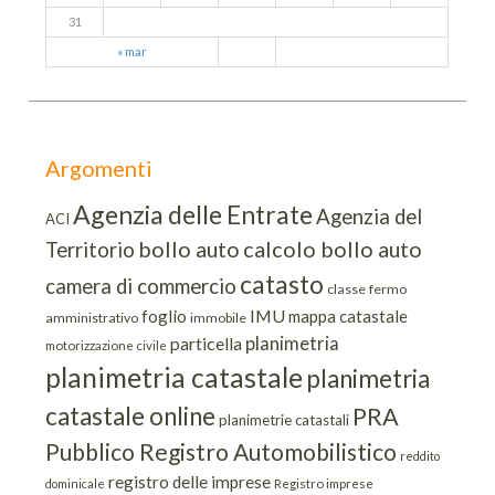
31
« mar
Argomenti
Agenzia delle Entrate
Agenzia del
ACI
bollo auto
calcolo bollo auto
Territorio
catasto
camera di commercio
classe
fermo
IMU
foglio
mappa catastale
amministrativo
immobile
planimetria
particella
motorizzazione civile
planimetria catastale
planimetria
catastale online
PRA
planimetrie catastali
Pubblico Registro Automobilistico
reddito
registro delle imprese
dominicale
Registro imprese