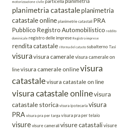
planimetria
particella
motorizzazione civile
planimetria catastale
planimetria
catastale online
PRA
planimetrie catastali
Pubblico Registro Automobilistico
reddito
registro delle imprese
dominicale
Registro imprese
rendita catastale
subalterno
Tasi
riforma del catasto
visura
visura camerale
visura camerale on
visura
visura camerale online
line
catastale
visura catastale on line
visura catastale online
visura
visura
catastale storica
visura ipotecaria
PRA
visura pra per telaio
visura pra per targa
visure
visure catastali
visure
visure camerali