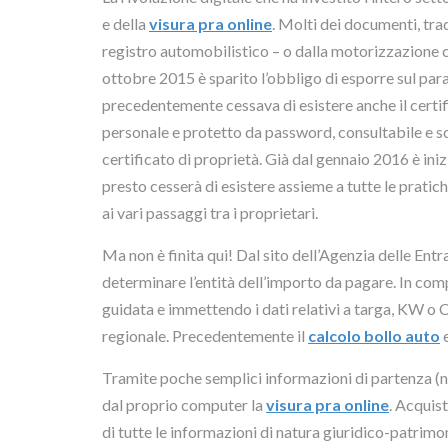
e della
visura pra online
. Molti dei documenti, tr
registro automobilistico – o dalla motorizzazione ci
ottobre 2015 è sparito l’obbligo di esporre sul para
precedentemente cessava di esistere anche il certific
personale e protetto da password, consultabile e sca
certificato di proprietà. Già dal gennaio 2016 è in
presto cesserà di esistere assieme a tutte le pratich
ai vari passaggi tra i proprietari.
Ma non è finita qui! Dal sito dell’Agenzia delle Entr
determinare l’entità dell’importo da pagare. In c
guidata e immettendo i dati relativi a targa, KW o
regionale. Precedentemente il
calcolo bollo auto
e
Tramite poche semplici informazioni di partenza (nu
dal proprio computer la
visura pra online
. Acquis
di tutte le informazioni di natura giuridico-patrimo