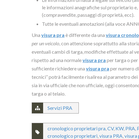
le informazioni anagrafiche sul proprietario e, i
(compravendite, passaggi di proprietà, ecc).
Tutte le eventuali annotazioni (alla voce A
Una
visura pra
è differente da una
visura cronolo
per un veicolo
, con attenzione soprattutto alla stori
eventuali cambi di targa, modifiche effettuate al ve
rispetto ad una normale
visura pra
per targa o per 
sufficiente richiedere una
visura pra
per numero di 
tecnici” potrà facilmente risalirea al parametro dei 
sia in via ufficiale che non ufficiale, oggi consenton
targa o al telaio.
Servizi PRA
cronologico proprietari pra
,
CV
,
KW
,
PRA
,
cronologico proprietari
,
visura PRA
,
visura 