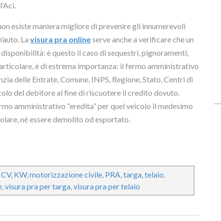
’Aci.
non esiste maniera migliore di prevenire gli innumerevoli
n’auto. La
visura pra online
serve anche a verificare che un
 disponibilità: è questo il caso di sequestri, pignoramenti,
particolare, è di estrema importanza: il fermo amministrativo
enzia delle Entrate, Comune, INPS, Regione, Stato, Centri di
colo del debitore al fine di riscuotere il credito dovuto.
ermo amministrativo “eredita” per quel veicolo il medesimo
olare, né essere demolito od esportato.
,
CV
,
KW
,
motorizzazione civile
,
PRA
,
targa
,
telaio
,
e
,
visura pra per targa
,
visura pra per telaio