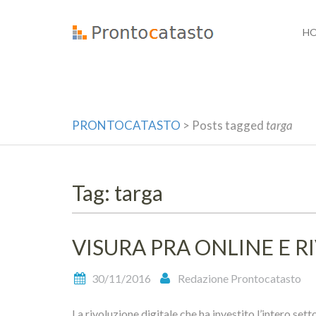
Skip
to
H
content
PRONTOCATASTO
>
Posts tagged
targa
Tag: targa
VISURA PRA ONLINE E R
30/11/2016
Redazione Prontocatasto
La rivoluzione digitale che ha investito l’intero sett