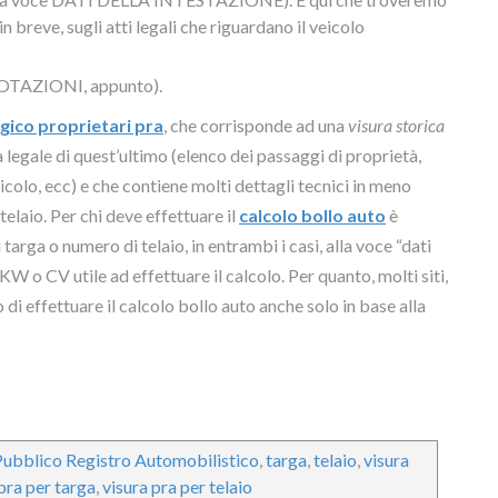
n breve, sugli atti legali che riguardano il veicolo
NNOTAZIONI, appunto).
gico proprietari pra
, che corrisponde ad una
visura storica
a legale di quest’ultimo (elenco dei passaggi di proprietà,
icolo, ecc) e che contiene molti dettagli tecnici in meno
telaio. Per chi deve effettuare il
calcolo bollo auto
è
targa o numero di telaio, in entrambi i casi, alla voce “dati
KW o CV utile ad effettuare il calcolo. Per quanto, molti siti,
o di effettuare il calcolo bollo auto anche solo in base alla
Pubblico Registro Automobilistico
,
targa
,
telaio
,
visura
pra per targa
,
visura pra per telaio