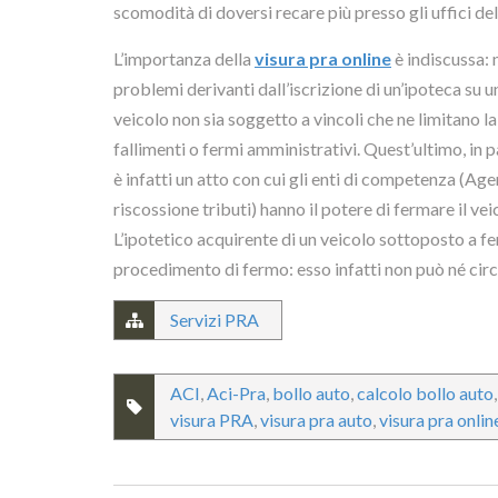
scomodità di doversi recare più presso gli uffici dell
L’importanza della
visura pra online
è indiscussa: 
problemi derivanti dall’iscrizione di un’ipoteca su u
veicolo non sia soggetto a vincoli che ne limitano la
fallimenti o fermi amministrativi. Quest’ultimo, in 
è infatti un atto con cui gli enti di competenza (Ag
riscossione tributi) hanno il potere di fermare il vei
L’ipotetico acquirente di un veicolo sottoposto a f
procedimento di fermo: esso infatti non può né circ
Servizi PRA
ACI
,
Aci-Pra
,
bollo auto
,
calcolo bollo auto
visura PRA
,
visura pra auto
,
visura pra onlin