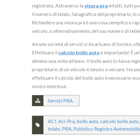
registrato. Attraverso la
visura pra
infatti, tutti p
il numero di telaio, l’anagrafica del proprietario, lo
Richiedere una visura pra è una cosa semplice e rapi
veicolo, o alternativamente, del suo numero di telai
Alcune società di servizi si incaricano di fornire, ol
Effettuare il
calcolo bollo auto
è importante! È un’
almeno una volta all’anno. Il bollo auto (o tassa re
proprietario di un veicolo è tenuto a versare. Ha u
effettuare il calcolo del bollo auto è necessario ess
nostro interesse.
Servizi PRA
ACI
,
Aci-Pra
,
bollo auto
,
calcolo bollo auto
telaio
,
PRA
,
Pubblico Registro Automobilis