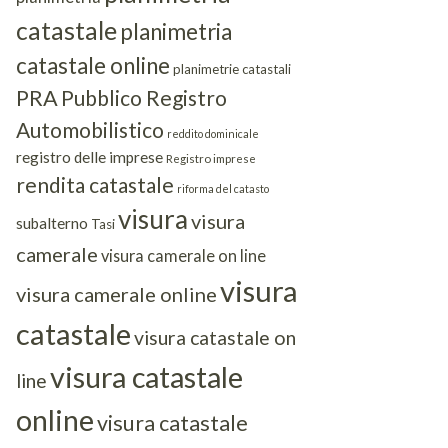
catastale
planimetria
catastale online
planimetrie catastali
PRA
Pubblico Registro
Automobilistico
reddito dominicale
registro delle imprese
Registro imprese
rendita catastale
riforma del catasto
visura
visura
subalterno
Tasi
camerale
visura camerale on line
visura
visura camerale online
catastale
visura catastale on
visura catastale
line
online
visura catastale