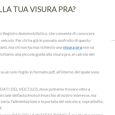
LA TUA VISURA PRA?
 Registro Automobilistico, che consente di conoscere
n veicolo. Per chi ha già in passato usufruito di questo
anti, ma chi non ha mai richiesto una
visura pra
non sa
chiamo una piccola guida alla visura pra, al calcolo del
u un solo foglio in formato pdf, all’interno del quale sono
oce DATI DEL VEICOLO), dove potremo trovare oltre a
erciale dell’auto/moto/rimorchio di nostro interesse, ma
zzeria, l’alimentazione e la portata del veicolo e, soprattutto,
à.
 (alla voce DATI DELLA INTESTAZIONE). È qui che troveremo