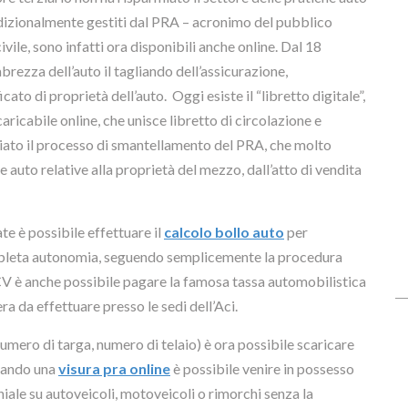
adizionalmente gestiti dal PRA – acronimo del pubblico
vile, sono infatti ora disponibili anche online. Dal 18
brezza dell’auto il tagliando dell’assicurazione,
ato di proprietà dell’auto. Oggi esiste il “libretto digitale”,
ricabile online, che unisce libretto di circolazione e
iziato il processo di smantellamento del PRA, che molto
e auto relative alla proprietà del mezzo, dall’atto di vendita
ate è possibile effettuare il
calcolo bollo auto
per
ompleta autonomia, seguendo semplicemente la procedura
 CV è anche possibile pagare la famosa tassa automobilistica
ra da effettuare presso le sedi dell’Aci.
mero di targa, numero di telaio) è ora possibile scaricare
tando una
visura pra online
è possibile venire in possesso
niale su autoveicoli, motoveicoli o rimorchi senza la