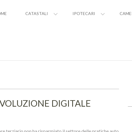
OME
CATASTALI
IPOTECARI
CAME
IVOLUZIONE DIGITALE
ore terziario non ha risparmiato il settore delle pratiche auto