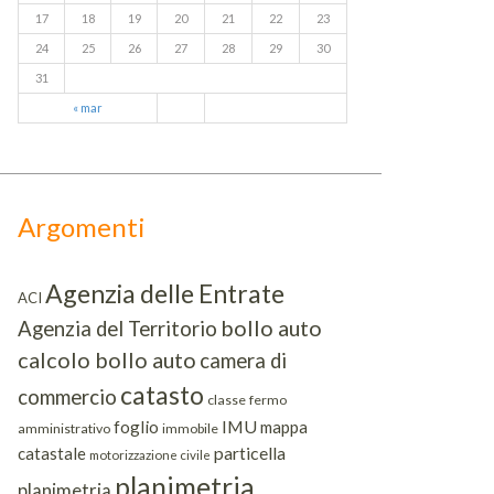
17
18
19
20
21
22
23
24
25
26
27
28
29
30
31
« mar
Argomenti
Agenzia delle Entrate
ACI
bollo auto
Agenzia del Territorio
calcolo bollo auto
camera di
catasto
commercio
classe
fermo
IMU
foglio
mappa
amministrativo
immobile
particella
catastale
motorizzazione civile
planimetria
planimetria