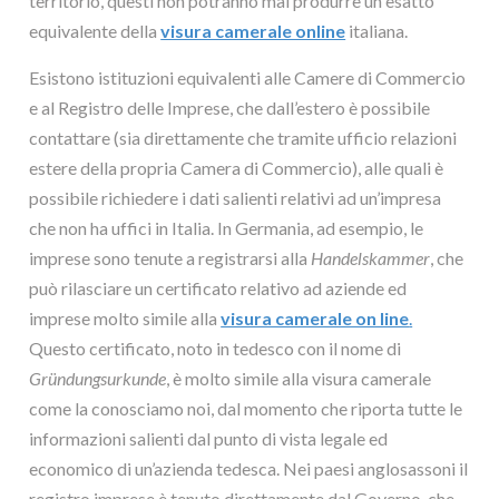
territorio, questi non potranno mai produrre un esatto
equivalente della
visura camerale online
italiana.
Esistono istituzioni equivalenti alle Camere di Commercio
e al Registro delle Imprese, che dall’estero è possibile
contattare (sia direttamente che tramite ufficio relazioni
estere della propria Camera di Commercio), alle quali è
possibile richiedere i dati salienti relativi ad un’impresa
che non ha uffici in Italia. In Germania, ad esempio, le
imprese sono tenute a registrarsi alla
Handelskammer
, che
può rilasciare un certificato relativo ad aziende ed
imprese molto simile alla
visura camerale on line
.
Questo certificato, noto in tedesco con il nome di
Gründungsurkunde
, è molto simile alla visura camerale
come la conosciamo noi, dal momento che riporta tutte le
informazioni salienti dal punto di vista legale ed
economico di un’azienda tedesca. Nei paesi anglosassoni il
registro imprese è tenuto direttamente dal Governo, che