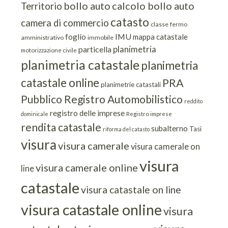
bollo auto
calcolo bollo auto
Territorio
catasto
camera di commercio
classe
fermo
IMU
foglio
mappa catastale
amministrativo
immobile
planimetria
particella
motorizzazione civile
planimetria catastale
planimetria
catastale online
PRA
planimetrie catastali
Pubblico Registro Automobilistico
reddito
registro delle imprese
dominicale
Registro imprese
rendita catastale
subalterno
Tasi
riforma del catasto
visura
visura camerale
visura camerale on
visura
visura camerale online
line
catastale
visura catastale on line
visura catastale online
visura