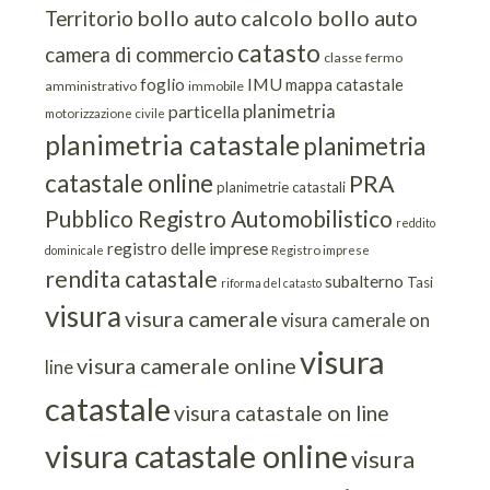
bollo auto
calcolo bollo auto
Territorio
catasto
camera di commercio
classe
fermo
IMU
foglio
mappa catastale
amministrativo
immobile
planimetria
particella
motorizzazione civile
planimetria catastale
planimetria
catastale online
PRA
planimetrie catastali
Pubblico Registro Automobilistico
reddito
registro delle imprese
dominicale
Registro imprese
rendita catastale
subalterno
Tasi
riforma del catasto
visura
visura camerale
visura camerale on
visura
visura camerale online
line
catastale
visura catastale on line
visura catastale online
visura