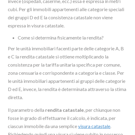
invece (ospedali, caserme, ecc.) essa è espressa in metri
cubi. Per gli immobili appartenenti alle categorie speciali
dei gruppi D ed E la consistenza catastale non viene
espressa in visura catastale.
Come si determina fisicamente la rendita?
Per le unità immobiliari facenti parte delle categorie A, B
e C la rendita catastale si ottiene moltiplicando la
consistenza per la tariffa unitaria specifica per comune,
zona censuaria e corrispondente a categoria e classe. Per
le unità immobiliari appartenenti ai gruppi delle categorie
D ed E, invece, la rendita è determinata attraverso la stima
diretta.
Il parametro della
rendita catastale
, per chiunque non
fosse in grado di effettuarne il calcolo, è indicata, per
ciascun immobile da una semplice
visura catastale
.
Richiedendo quindi una visura si viene subito in possesso