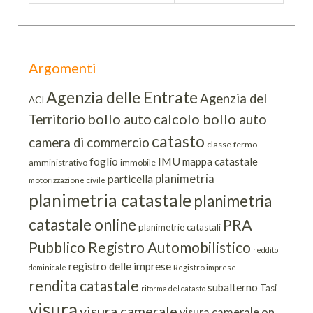
Argomenti
Agenzia delle Entrate
Agenzia del
ACI
bollo auto
calcolo bollo auto
Territorio
catasto
camera di commercio
classe
fermo
IMU
foglio
mappa catastale
amministrativo
immobile
planimetria
particella
motorizzazione civile
planimetria catastale
planimetria
catastale online
PRA
planimetrie catastali
Pubblico Registro Automobilistico
reddito
registro delle imprese
dominicale
Registro imprese
rendita catastale
subalterno
Tasi
riforma del catasto
visura
visura camerale
visura camerale on