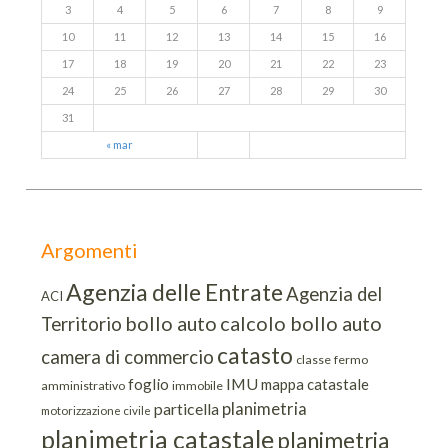
3
4
5
6
7
8
9
10
11
12
13
14
15
16
17
18
19
20
21
22
23
24
25
26
27
28
29
30
31
« mar
Argomenti
Agenzia delle Entrate
Agenzia del
ACI
bollo auto
calcolo bollo auto
Territorio
catasto
camera di commercio
classe
fermo
IMU
foglio
mappa catastale
amministrativo
immobile
planimetria
particella
motorizzazione civile
planimetria catastale
planimetria