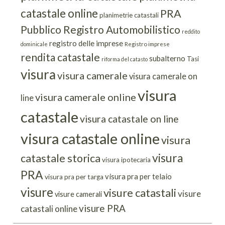
catastale online
PRA
planimetrie catastali
Pubblico Registro Automobilistico
reddito
registro delle imprese
dominicale
Registro imprese
rendita catastale
subalterno
Tasi
riforma del catasto
visura
visura camerale
visura camerale on
visura
visura camerale online
line
catastale
visura catastale on line
visura catastale online
visura
visura
catastale storica
visura ipotecaria
PRA
visura pra per telaio
visura pra per targa
visure
visure catastali
visure
visure camerali
visure PRA
catastali online