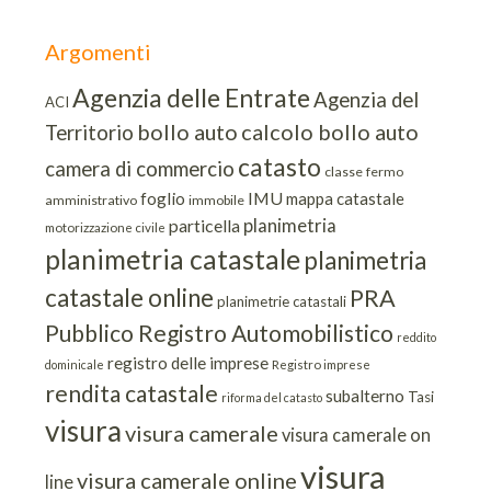
Argomenti
Agenzia delle Entrate
Agenzia del
ACI
bollo auto
calcolo bollo auto
Territorio
catasto
camera di commercio
classe
fermo
IMU
foglio
mappa catastale
amministrativo
immobile
planimetria
particella
motorizzazione civile
planimetria catastale
planimetria
catastale online
PRA
planimetrie catastali
Pubblico Registro Automobilistico
reddito
registro delle imprese
dominicale
Registro imprese
rendita catastale
subalterno
Tasi
riforma del catasto
visura
visura camerale
visura camerale on
visura
visura camerale online
line