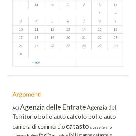
L
M
M
G
V
S
D
1
2
3
4
5
6
7
8
9
10
11
12
13
14
15
16
17
18
19
20
21
22
23
24
25
26
27
28
29
30
31
« mar
Argomenti
Agenzia delle Entrate
Agenzia del
ACI
bollo auto
calcolo bollo auto
Territorio
catasto
camera di commercio
classe
fermo
IMU
foglio
mappa catastale
amministrativo
immobile