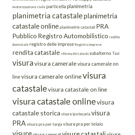
planimetria
particella
motorizzazione civile
planimetria catastale
planimetria
catastale online
PRA
planimetrie catastali
Pubblico Registro Automobilistico
reddito
registro delle imprese
dominicale
Registro imprese
rendita catastale
subalterno
Tasi
riforma del catasto
visura
visura camerale
visura camerale on
visura
visura camerale online
line
catastale
visura catastale on line
visura catastale online
visura
visura
catastale storica
visura ipotecaria
PRA
visura pra per telaio
visura pra per targa
visure
visure catastali
visure
visure camerali