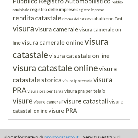
Pubblico Registro Automobilistico
reddito
registro delle imprese
dominicale
Registro imprese
rendita catastale
subalterno
Tasi
riforma del catasto
visura
visura camerale
visura camerale on
visura
visura camerale online
line
catastale
visura catastale on line
visura catastale online
visura
visura
catastale storica
visura ipotecaria
PRA
visura pra per telaio
visura pra per targa
visure
visure catastali
visure
visure camerali
visure PRA
catastali online
Blog informativo di
prontocatasto.it
- Servizi Gestiti S.r.l. -