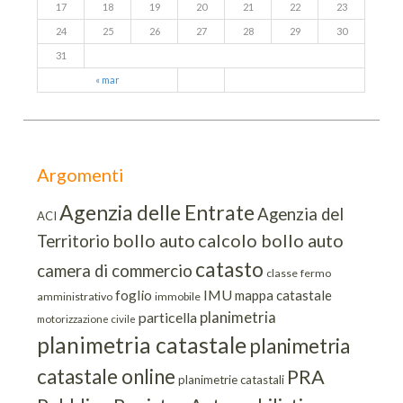
17
18
19
20
21
22
23
24
25
26
27
28
29
30
31
« mar
Argomenti
Agenzia delle Entrate
Agenzia del
ACI
bollo auto
calcolo bollo auto
Territorio
catasto
camera di commercio
classe
fermo
IMU
foglio
mappa catastale
amministrativo
immobile
planimetria
particella
motorizzazione civile
planimetria catastale
planimetria
catastale online
PRA
planimetrie catastali