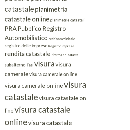
catastale
planimetria
catastale online
planimetrie catastali
PRA
Pubblico Registro
Automobilistico
reddito dominicale
registro delle imprese
Registro imprese
rendita catastale
riforma del catasto
visura
visura
subalterno
Tasi
camerale
visura camerale on line
visura
visura camerale online
catastale
visura catastale on
visura catastale
line
online
visura catastale