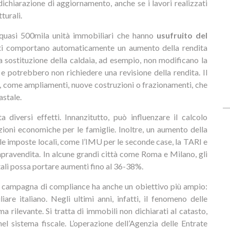
dichiarazione di aggiornamento, anche se i lavori realizzati
turali.
le quasi 500mila unità immobiliari che hanno
usufruito del
tuati comportano automaticamente un aumento della rendita
a sostituzione della caldaia, ad esempio, non modificano la
e potrebbero non richiedere una revisione della rendita. Il
vi, come ampliamenti, nuove costruzioni o frazionamenti, che
stale.
 diversi effetti. Innanzitutto, può influenzare il calcolo
azioni economiche per le famiglie. Inoltre, un aumento della
le imposte locali, come l’IMU per le seconde case, la TARI e
mpravendita. In alcune grandi città come Roma e Milano, gli
tali possa portare aumenti fino al 36-38%.
, la campagna di compliance ha anche un obiettivo più ampio:
re italiano. Negli ultimi anni, infatti, il fenomeno delle
 rilevante. Si tratta di immobili non dichiarati al catasto,
el sistema fiscale. L’operazione dell’Agenzia delle Entrate