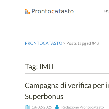
Skip
to
H
content
PRONTOCATASTO
>
Posts tagged
IMU
Tag: IMU
Campagna di verifica per i
Superbonus
18/02/2025
Redazione Prontocatasto