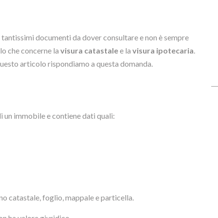
no tantissimi documenti da dover consultare e non è sempre
llo che concerne la
visura catastale
e la
visura ipotecaria
.
 questo articolo rispondiamo a questa domanda.
i un immobile e contiene dati quali:
rno catastale, foglio, mappale e particella.
on ha valore giuridico.