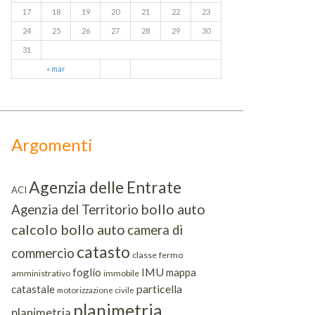
17
18
19
20
21
22
23
24
25
26
27
28
29
30
31
« mar
Argomenti
Agenzia delle Entrate
ACI
bollo auto
Agenzia del Territorio
calcolo bollo auto
camera di
catasto
commercio
classe
fermo
IMU
foglio
mappa
amministrativo
immobile
particella
catastale
motorizzazione civile
planimetria
planimetria