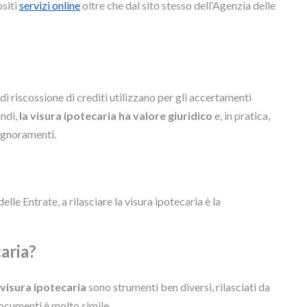
siti
servizi online
oltre che dal sito stesso dell’Agenzia delle
 di riscossione di crediti utilizzano per gli accertamenti
ndi,
la visura ipotecaria ha valore giuridico
e, in pratica,
pignoramenti.
elle Entrate, a rilasciare la visura ipotecaria è la
aria?
visura ipotecaria
sono strumenti ben diversi, rilasciati da
 documenti è molto simile.