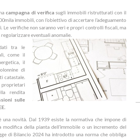
una
campagna di verifica
sugli immobili ristrutturati con il
500mila immobili, con l’obiettivo di accertare l’adeguamento
ti. Le verifiche non saranno veri e propri controlli fiscali, ma
a regolarizzare eventuali anomalie.
dati tra le
li, come il
ergetica, il
colonnine di
ti catastale.
proprietari
la rendita
sioni sulle
EE
.
 è una novità. Dal 1939 esiste la normativa che impone di
a modifica della pianta dell’immobile o un incremento del
Legge di Bilancio 2024 ha introdotto una norma che obbliga