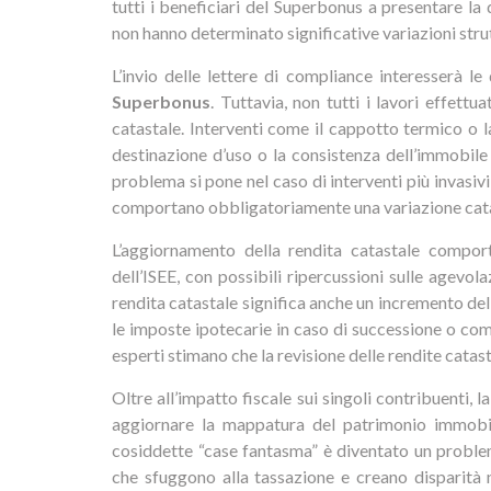
tutti i beneficiari del Superbonus a presentare la 
non hanno determinato significative variazioni strut
L’invio delle lettere di compliance interesserà 
Superbonus
. Tuttavia, non tutti i lavori effet
catastale. Interventi come il cappotto termico o l
destinazione d’uso o la consistenza dell’immobile 
problema si pone nel caso di interventi più invasi
comportano obbligatoriamente una variazione cata
L’aggiornamento della rendita catastale comporta
dell’ISEE, con possibili ripercussioni sulle agevol
rendita catastale significa anche un incremento del
le imposte ipotecarie in caso di successione o co
esperti stimano che la revisione delle rendite catas
Oltre all’impatto fiscale sui singoli contribuenti
aggiornare la mappatura del patrimonio immobilia
cosiddette “case fantasma” è diventato un problema
che sfuggono alla tassazione e creano disparità n