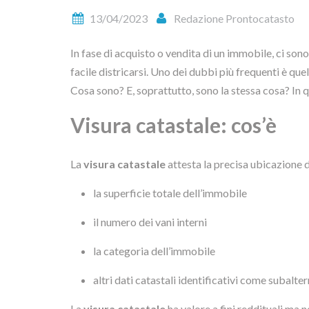
13/04/2023
Redazione Prontocatasto
In fase di acquisto o vendita di un immobile, ci so
facile districarsi. Uno dei dubbi più frequenti è que
Cosa sono? E, soprattutto, sono la stessa cosa? In
Visura catastale: cos’è
La
visura catastale
attesta la precisa ubicazione d
la superficie totale dell’immobile
il numero dei vani interni
la categoria dell’immobile
altri dati catastali identificativi come subalte
La
visura catastale
ha valore a fini reddituali ma n