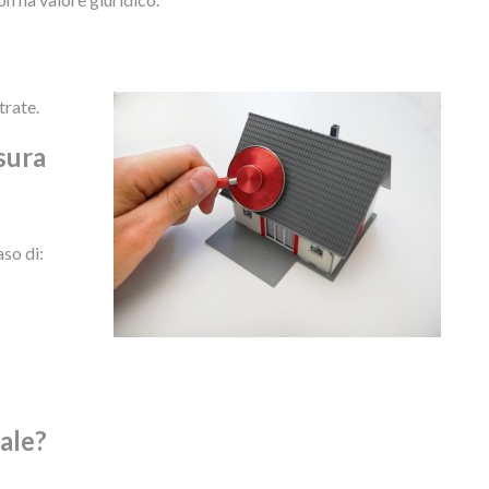
trate.
sura
so di:
ale?