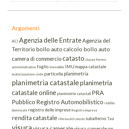
Argomenti
Agenzia delle Entrate
Agenzia del
ACI
bollo auto
calcolo bollo auto
Territorio
catasto
camera di commercio
classe
fermo
IMU
foglio
mappa catastale
amministrativo
immobile
planimetria
particella
motorizzazione civile
planimetria catastale
planimetria
catastale online
PRA
planimetrie catastali
Pubblico Registro Automobilistico
reddito
registro delle imprese
dominicale
Registro imprese
rendita catastale
subalterno
Tasi
riforma del catasto
visura
visura camerale
visura camerale on