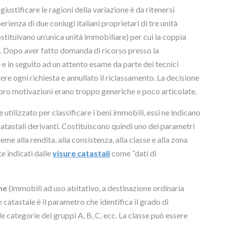
iustificare le ragioni della variazione è da ritenersi
rienza di due coniugi italiani proprietari di tre unità
stituivano un’unica unità immobiliare) per cui la coppia
e. Dopo aver fatto domanda di ricorso presso la
e
e in seguito ad un attento esame da parte dei tecnici
gere ogni richiesta e annullato il riclassamento. La decisione
 loro motivazioni erano troppo generiche e poco articolate.
ale utilizzato per classificare i beni immobili, essi ne indicano
catastali derivanti. Costituiscono quindi uno dei parametri
ieme alla rendita, alla consistenza, alla classe e alla zona
e indicati dalle
visure catastali
come “dati di
ne
(immobili ad uso abitativo, a destinazione ordinaria
 catastale è il parametro che identifica il grado di
e categorie dei gruppi A, B, C, ecc. La classe può essere