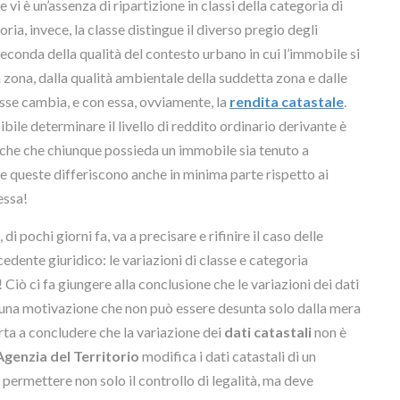
 vi è un’assenza di ripartizione in classi della categoria di
ria, invece, la classe distingue il diverso pregio degli
seconda della qualità del contesto urbano in cui l’immobile si
la zona, dalla qualità ambientale della suddetta zona e dalle
lasse cambia, e con essa, ovviamente, la
rendita catastale
.
ibile determinare il livello di reddito ordinario derivante è
che che chiunque possieda un immobile sia tenuto a
se queste differiscono anche in minima parte rispetto ai
ssa!
pochi giorni fa, va a precisare e rifinire il caso delle
edente giuridico: le variazioni di classe e categoria
Ciò ci fa giungere alla conclusione che le variazioni dei dati
na motivazione che non può essere desunta solo dalla mera
rta a concludere che la variazione dei
dati catastali
non è
Agenzia del Territorio
modifica i dati catastali di un
i permettere non solo il controllo di legalità, ma deve