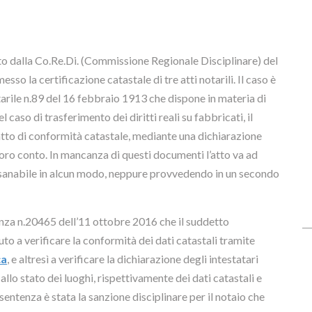
to dalla Co.Re.Di. (Commissione Regionale Disciplinare) del
sso la certificazione catastale di tre atti notarili. Il caso è
otarile n.89 del 16 febbraio 1913 che dispone in materia di
el caso di trasferimento dei diritti reali su fabbricati, il
l’atto di conformità catastale, mediante una dichiarazione
 loro conto. In mancanza di questi documenti l’atto va ad
 è sanabile in alcun modo, neppure provvedendo in un secondo
enza n.20465 dell’11 ottobre 2016 che il suddetto
uto a verificare la conformità dei dati catastali tramite
ca
, e altresì a verificare la dichiarazione degli intestatari
allo stato dei luoghi, rispettivamente dei dati catastali e
a sentenza è stata la sanzione disciplinare per il notaio che