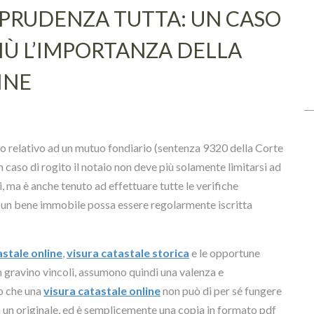
SPRUDENZA TUTTA: UN CASO
Ù L’IMPORTANZA DELLA
INE
ito relativo ad un mutuo fondiario (sentenza 9320 della Corte
caso di rogito il notaio non deve più solamente limitarsi ad
ti, ma è anche tenuto ad effettuare tutte le verifiche
su un bene immobile possa essere regolarmente iscritta
astale online
,
visura catastale storica
e le opportune
n gravino vincoli, assumono quindi una valenza e
ro che una
visura catastale online
non può di per sé fungere
ha un originale, ed è semplicemente una copia in formato pdf