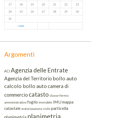
17
18
19
20
21
22
23
24
25
26
27
28
29
30
31
« mar
Argomenti
Agenzia delle Entrate
ACI
bollo auto
Agenzia del Territorio
calcolo bollo auto
camera di
catasto
commercio
classe
fermo
IMU
foglio
mappa
amministrativo
immobile
particella
catastale
motorizzazione civile
planimetria
planimetria