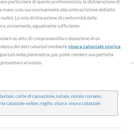
aso particolare di questo professionista, la dichiarazione di
a a mano solo successivamente alla sottoscrizione dell’atto
nullo). La sola dichiarazione di conformità della
era, ovviamente, egualmente sufficiente.
ipulare un atto di compravendita o donazione di un
ndenza dei dati catastali mediante
visura catastale storica
riportati nella planimetria, per poter rendere una perfetta
 presentare al notaio.
tastale
,
corte di cassazione
,
notaio
,
notaio romano
,
ia catastale online
,
rogito
,
visura
,
visura catastale