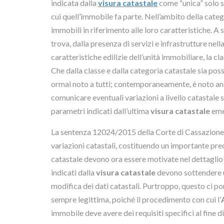
indicata dalla
visura catastale
come “unica” solo se
cui quell’immobile fa parte. Nell’ambito della catego
immobili in riferimento alle loro caratteristiche. A 
trova, dalla presenza di servizi e infrastrutture nel
caratteristiche edilizie dell’unità immobiliare, la c
Che dalla classe e dalla categoria catastale sia poss
ormai noto a tutti; contemporaneamente, è noto an
comunicare eventuali variazioni a livello catastale 
parametri indicati dall’ultima
visura catastale
eme
La sentenza 12024/2015 della Corte di Cassazione, di 
variazioni catastali, costituendo un importante prec
catastale devono ora essere motivate nel dettaglio! 
indicati dalla
visura catastale
devono sottendere u
modifica dei dati catastali. Purtroppo, questo ci po
sempre legittima, poiché il procedimento con cui l’
immobile deve avere dei requisiti specifici al fine d