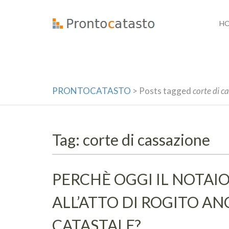
Skip
to
H
content
PRONTOCATASTO
>
Posts tagged
corte di c
Tag: corte di cassazione
PERCHÈ OGGI IL NOTAI
ALL’ATTO DI ROGITO AN
CATASTALE?