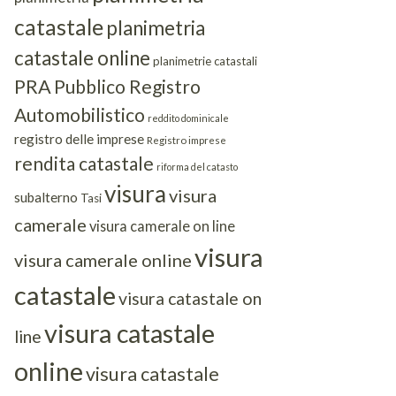
catastale
planimetria
catastale online
planimetrie catastali
PRA
Pubblico Registro
Automobilistico
reddito dominicale
registro delle imprese
Registro imprese
rendita catastale
riforma del catasto
visura
visura
subalterno
Tasi
camerale
visura camerale on line
visura
visura camerale online
catastale
visura catastale on
visura catastale
line
online
visura catastale