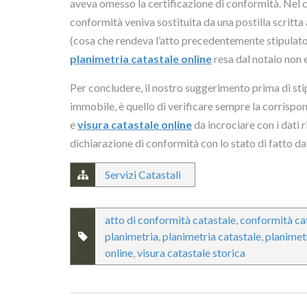
aveva omesso la certificazione di conformità. Nel c
conformità veniva sostituita da una postilla scritt
(cosa che rendeva l’atto precedentemente stipulato 
planimetria catastale online
resa dal notaio non 
Per concludere, il nostro suggerimento prima di st
immobile, è quello di verificare sempre la corrispo
e
visura catastale online
da incrociare con i dati 
dichiarazione di conformità con lo stato di fatto da
Servizi Catastali
atto di conformità catastale
,
conformità ca
planimetria
,
planimetria catastale
,
planimetr
online
,
visura catastale storica