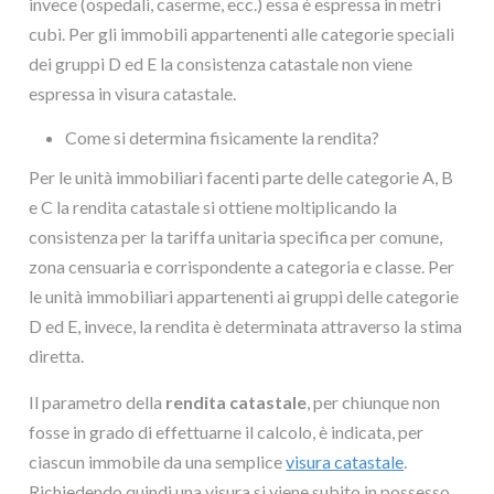
invece (ospedali, caserme, ecc.) essa è espressa in metri
cubi. Per gli immobili appartenenti alle categorie speciali
dei gruppi D ed E la consistenza catastale non viene
espressa in visura catastale.
Come si determina fisicamente la rendita?
Per le unità immobiliari facenti parte delle categorie A, B
e C la rendita catastale si ottiene moltiplicando la
consistenza per la tariffa unitaria specifica per comune,
zona censuaria e corrispondente a categoria e classe. Per
le unità immobiliari appartenenti ai gruppi delle categorie
D ed E, invece, la rendita è determinata attraverso la stima
diretta.
Il parametro della
rendita catastale
, per chiunque non
fosse in grado di effettuarne il calcolo, è indicata, per
ciascun immobile da una semplice
visura catastale
.
Richiedendo quindi una visura si viene subito in possesso