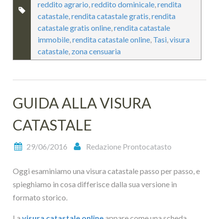
reddito agrario
,
reddito dominicale
,
rendita
catastale
,
rendita catastale gratis
,
rendita
catastale gratis online
,
rendita catastale
immobile
,
rendita catastale online
,
Tasi
,
visura
catastale
,
zona censuaria
GUIDA ALLA VISURA
CATASTALE
29/06/2016
Redazione Prontocatasto
Oggi esaminiamo una visura catastale passo per passo, e
spieghiamo in cosa differisce dalla sua versione in
formato storico.
La
visura catastale online
appare come una scheda