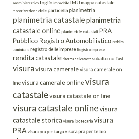
IMU
foglio
mappa catastale
amministrativo
immobile
planimetria
particella
motorizzazione civile
planimetria catastale
planimetria
catastale online
PRA
planimetrie catastali
Pubblico Registro Automobilistico
reddito
registro delle imprese
dominicale
Registro imprese
rendita catastale
subalterno
Tasi
riforma del catasto
visura
visura camerale
visura camerale on
visura
visura camerale online
line
catastale
visura catastale on line
visura catastale online
visura
visura
catastale storica
visura ipotecaria
PRA
visura pra per telaio
visura pra per targa