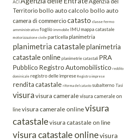
Agenzia delle Entrate
Agenzia del
ACI
bollo auto
calcolo bollo auto
Territorio
catasto
camera di commercio
classe
fermo
IMU
foglio
mappa catastale
amministrativo
immobile
planimetria
particella
motorizzazione civile
planimetria catastale
planimetria
catastale online
PRA
planimetrie catastali
Pubblico Registro Automobilistico
reddito
registro delle imprese
dominicale
Registro imprese
rendita catastale
subalterno
Tasi
riforma del catasto
visura
visura camerale
visura camerale on
visura
visura camerale online
line
catastale
visura catastale on line
visura catastale online
visura