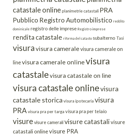
catastale online
PRA
planimetrie catastali
Pubblico Registro Automobilistico
reddito
registro delle imprese
dominicale
Registro imprese
rendita catastale
subalterno
Tasi
riforma del catasto
visura
visura camerale
visura camerale on
visura
visura camerale online
line
catastale
visura catastale on line
visura catastale online
visura
visura
catastale storica
visura ipotecaria
PRA
visura pra per telaio
visura pra per targa
visure
visure catastali
visure
visure camerali
visure PRA
catastali online