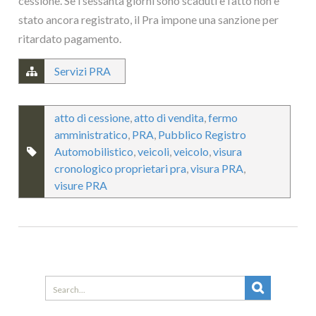
cessione. Se i sessanta giorni sono scaduti e l’atto non è
stato ancora registrato, il Pra impone una sanzione per
ritardato pagamento.
Servizi PRA
atto di cessione
,
atto di vendita
,
fermo
amministratico
,
PRA
,
Pubblico Registro
Automobilistico
,
veicoli
,
veicolo
,
visura
cronologico proprietari pra
,
visura PRA
,
visure PRA
Search
for: