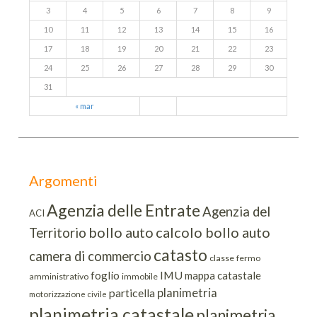
3
4
5
6
7
8
9
10
11
12
13
14
15
16
17
18
19
20
21
22
23
24
25
26
27
28
29
30
31
« mar
Argomenti
Agenzia delle Entrate
Agenzia del
ACI
bollo auto
calcolo bollo auto
Territorio
catasto
camera di commercio
classe
fermo
IMU
foglio
mappa catastale
amministrativo
immobile
planimetria
particella
motorizzazione civile
planimetria catastale
planimetria