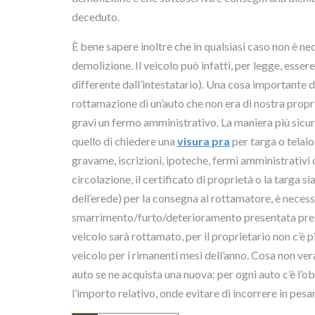
deceduto.
È bene sapere inoltre che in qualsiasi caso non è nec
demolizione. Il veicolo può infatti, per legge, ess
differente dall’intestatario). Una cosa importante da
rottamazione di un’auto che non era di nostra propri
gravi un fermo amministrativo. La maniera più sicur
quello di chiedere una
visura pra
per targa o telaio
gravame, iscrizioni, ipoteche, fermi amministrativi 
circolazione, il certificato di proprietà o la targa s
dell’erede) per la consegna al rottamatore, è neces
smarrimento/furto/deterioramento presentata presso 
veicolo sarà rottamato, per il proprietario non c’è p
veicolo per i rimanenti mesi dell’anno. Cosa non ve
auto se ne acquista una nuova: per ogni auto c’è l’ob
l’importo relativo, onde evitare di incorrere in pesan