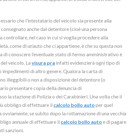
essario che l’intestatario del veicolo sia presente alla
ere consegnato anche dal detentore (cioè una persona
 controllare, nel caso in cui si voglia procedere alla
età, come di un’auto che ci appartiene, è che su questa non
a di conoscere l’eventuale stato di fermo amministrativo è
 del veicolo. La
visura pra
infatti evidenzierà ogni tipo di
o impedimenti di altro genere. Qualora la carta di
iano illeggibili o non a disposizione del detentore (o
sario presentare copia della denuncia di
la stazione di Polizia o dei Carabinieri. Una volta che il
iù obbligo di effettuare il
calcolo bollo auto
per quel
ra ovviamente, se subito dopo la rottamazione di una vecchia
bligo annuale di effettuare il
calcolo bollo auto
e di pagare
ti sanzioni.