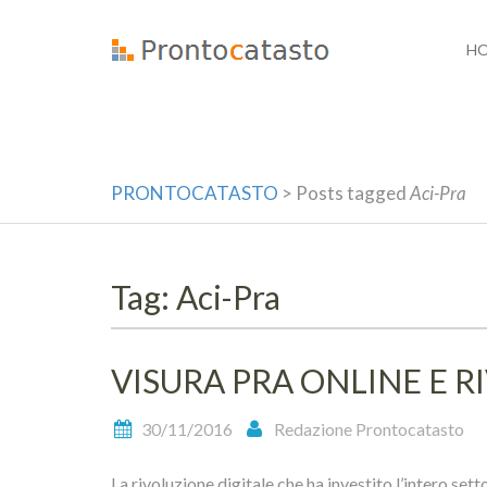
Skip
to
H
content
PRONTOCATASTO
>
Posts tagged
Aci-Pra
Tag: Aci-Pra
VISURA PRA ONLINE E R
30/11/2016
Redazione Prontocatasto
La rivoluzione digitale che ha investito l’intero sett