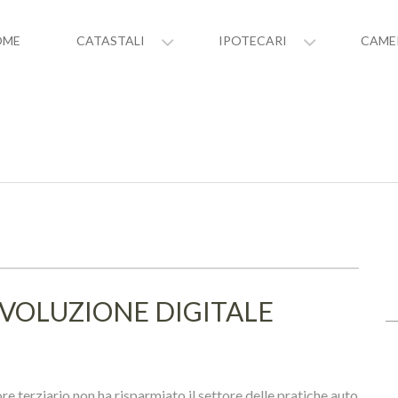
OME
CATASTALI
IPOTECARI
CAME
IVOLUZIONE DIGITALE
ore terziario non ha risparmiato il settore delle pratiche auto