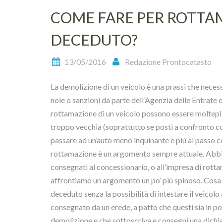
COME FARE PER ROTTA
DECEDUTO?
13/05/2016
Redazione Prontocatasto
La demolizione di un veicolo è una prassi che necessi
noie o sanzioni da parte dell’Agenzia delle Entrate o
rottamazione di un veicolo possono essere molteplic
troppo vecchia (soprattutto se posti a confronto con 
passare ad un’auto meno inquinante e più al passo co
rottamazione è un argomento sempre attuale. Abbia
consegnati al concessionario, o all’impresa di rot
affrontiamo un argomento un po’ più spinoso. Cosa s
deceduto senza la possibilità di intestare il veicol
consegnato da un erede, a patto che questi sia in p
demolizione e che sottoscriva e consegni una dichiar