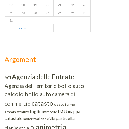
17
18
19
20
21
22
23
24
25
26
27
28
29
30
31
« mar
Argomenti
Agenzia delle Entrate
ACI
bollo auto
Agenzia del Territorio
calcolo bollo auto
camera di
catasto
commercio
classe
fermo
IMU
foglio
mappa
amministrativo
immobile
particella
catastale
motorizzazione civile
planimetria
planimetria