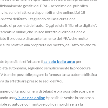
adizionalmente gestiti dal PRA – acronimo del pubblico
vile, sono infatti ora disponibili anche online. Dal 18
brezza dell’auto il tagliando dell’assicurazione,
ato di proprietà dell’auto. Oggi esiste il “libretto digitale”,
ricabile online, che unisce libretto di circolazione e
iziato il processo di smantellamento del PRA, che molto
e auto relative alla proprietà del mezzo, dall’atto di vendita
ate è possibile effettuare il
calcolo bollo auto
per
ompleta autonomia, seguendo semplicemente la procedura
 CV è anche possibile pagare la famosa tassa automobilistica
ra da effettuare presso le sedi dell’Aci.
mero di targa, numero di telaio) è ora possibile scaricare
tando una
visura pra online
è possibile venire in possesso
niale su autoveicoli, motoveicoli o rimorchi senza la