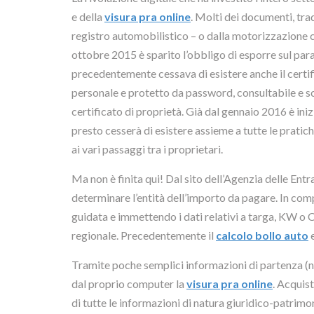
e della
visura pra online
. Molti dei documenti, tr
registro automobilistico – o dalla motorizzazione ci
ottobre 2015 è sparito l’obbligo di esporre sul para
precedentemente cessava di esistere anche il certific
personale e protetto da password, consultabile e sca
certificato di proprietà. Già dal gennaio 2016 è in
presto cesserà di esistere assieme a tutte le pratich
ai vari passaggi tra i proprietari.
Ma non è finita qui! Dal sito dell’Agenzia delle Entr
determinare l’entità dell’importo da pagare. In c
guidata e immettendo i dati relativi a targa, KW o
regionale. Precedentemente il
calcolo bollo auto
e
Tramite poche semplici informazioni di partenza (nu
dal proprio computer la
visura pra online
. Acquis
di tutte le informazioni di natura giuridico-patrimo