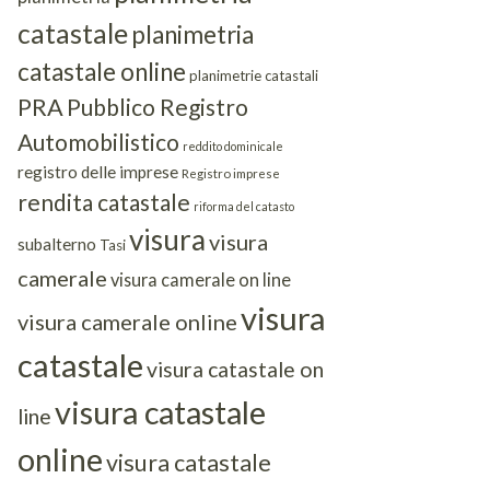
catastale
planimetria
catastale online
planimetrie catastali
PRA
Pubblico Registro
Automobilistico
reddito dominicale
registro delle imprese
Registro imprese
rendita catastale
riforma del catasto
visura
visura
subalterno
Tasi
camerale
visura camerale on line
visura
visura camerale online
catastale
visura catastale on
visura catastale
line
online
visura catastale