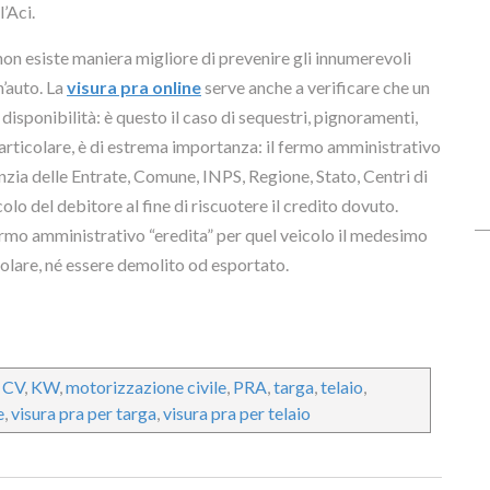
’Aci.
non esiste maniera migliore di prevenire gli innumerevoli
n’auto. La
visura pra online
serve anche a verificare che un
 disponibilità: è questo il caso di sequestri, pignoramenti,
particolare, è di estrema importanza: il fermo amministrativo
enzia delle Entrate, Comune, INPS, Regione, Stato, Centri di
colo del debitore al fine di riscuotere il credito dovuto.
ermo amministrativo “eredita” per quel veicolo il medesimo
olare, né essere demolito od esportato.
,
CV
,
KW
,
motorizzazione civile
,
PRA
,
targa
,
telaio
,
e
,
visura pra per targa
,
visura pra per telaio