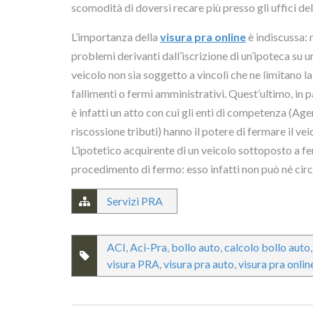
scomodità di doversi recare più presso gli uffici dell
L’importanza della
visura pra online
è indiscussa: 
problemi derivanti dall’iscrizione di un’ipoteca su u
veicolo non sia soggetto a vincoli che ne limitano la
fallimenti o fermi amministrativi. Quest’ultimo, in 
è infatti un atto con cui gli enti di competenza (Ag
riscossione tributi) hanno il potere di fermare il vei
L’ipotetico acquirente di un veicolo sottoposto a f
procedimento di fermo: esso infatti non può né circ
Servizi PRA
ACI
,
Aci-Pra
,
bollo auto
,
calcolo bollo auto
visura PRA
,
visura pra auto
,
visura pra onlin