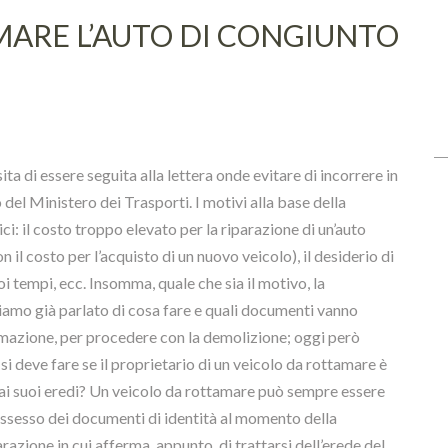
MARE L’AUTO DI CONGIUNTO
ta di essere seguita alla lettera onde evitare di incorrere in
 del Ministero dei Trasporti. I motivi alla base della
i: il costo troppo elevato per la riparazione di un’auto
il costo per l’acquisto di un nuovo veicolo), il desiderio di
i tempi, ecc. Insomma, quale che sia il motivo, la
mo già parlato di cosa fare e quali documenti vanno
tamazione, per procedere con la demolizione; oggi però
i deve fare se il proprietario di un veicolo da rottamare è
o ai suoi eredi? Un veicolo da rottamare può sempre essere
ossesso dei documenti di identità al momento della
azione in cui afferma, appunto, di trattarsi dell’erede del