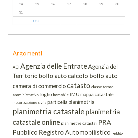
24
25
26
27
28
29
30
31
« mar
Argomenti
Agenzia delle Entrate
Agenzia del
ACI
bollo auto
calcolo bollo auto
Territorio
catasto
camera di commercio
classe
fermo
IMU
foglio
mappa catastale
amministrativo
immobile
planimetria
particella
motorizzazione civile
planimetria catastale
planimetria
catastale online
PRA
planimetrie catastali
Pubblico Registro Automobilistico
reddito