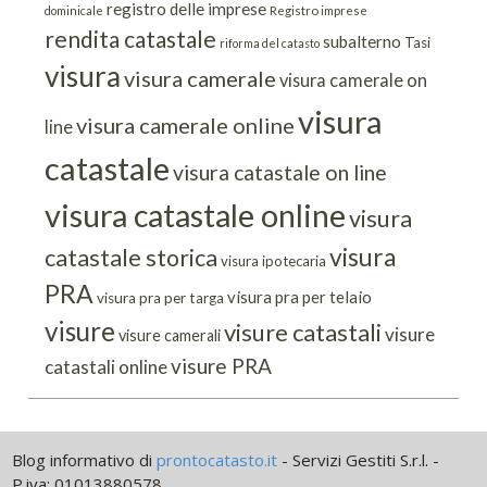
registro delle imprese
dominicale
Registro imprese
rendita catastale
subalterno
Tasi
riforma del catasto
visura
visura camerale
visura camerale on
visura
visura camerale online
line
catastale
visura catastale on line
visura catastale online
visura
visura
catastale storica
visura ipotecaria
PRA
visura pra per telaio
visura pra per targa
visure
visure catastali
visure
visure camerali
visure PRA
catastali online
Blog informativo di
prontocatasto.it
- Servizi Gestiti S.r.l. -
P.iva: 01013880578