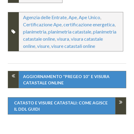
Agenzia delle Entrate
,
Ape
,
Ape Unico
,
Certificazione Ape
,
certificazione energetica
,
planimetria
,
planimetria catastale
,
planimetria
catastale online
,
visura
,
visura catastale
online
,
visure
,
visure catastali online
AGGIORNAMENTO “PREGEO 10″ E VISURA
CATASTALE ONLINE
CATASTO E VISURE CATASTALI: COME AGISCE
IL DDL GUIDI