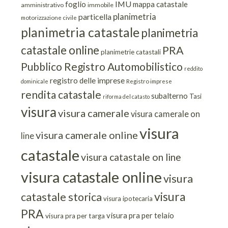
IMU
foglio
mappa catastale
amministrativo
immobile
planimetria
particella
motorizzazione civile
planimetria catastale
planimetria
catastale online
PRA
planimetrie catastali
Pubblico Registro Automobilistico
reddito
registro delle imprese
dominicale
Registro imprese
rendita catastale
subalterno
Tasi
riforma del catasto
visura
visura camerale
visura camerale on
visura
visura camerale online
line
catastale
visura catastale on line
visura catastale online
visura
visura
catastale storica
visura ipotecaria
PRA
visura pra per telaio
visura pra per targa